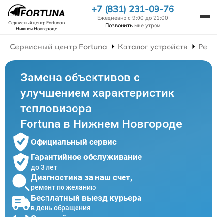
+7 (831) 231-09-76
Ежедневно с 9:00 до 21:00
Сервисный центр Fortuna
в
Позвонить
мне утром
Нижнем Новгороде
Сервисный центр Fortuna
Каталог устройств
Ремо
Замена объективов с
улучшением характеристик
тепловизора
Fortuna в Нижнем Новгороде
Официальный сервис
Гарантийное обслуживание
до 3 лет
Диагностика за наш счет,
ремонт по желанию
Бесплатный выезд курьера
в день обращения