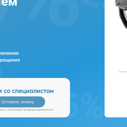
нем
 желанию
бращения
я со специалистом
Оставить заявку
есь c
политикой конфиденциальности