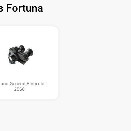
 Fortuna
tuna General Binocular
25S6