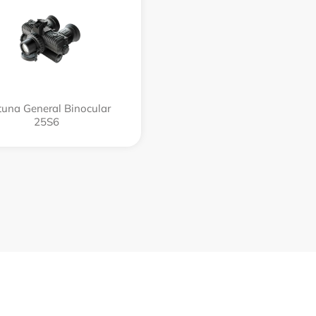
tuna General Binocular
25S6