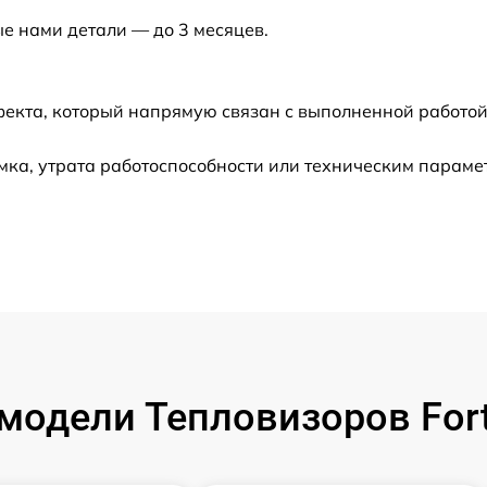
ые нами детали — до 3 месяцев.
от 60 мин
фекта, который напрямую связан с выполненной работой
от 60 мин
ка, утрата работоспособности или техническим парам
от 60 мин
от 60 мин
от 60 мин
от 60 мин
модели Тепловизоров For
от 60 мин
от 60 мин