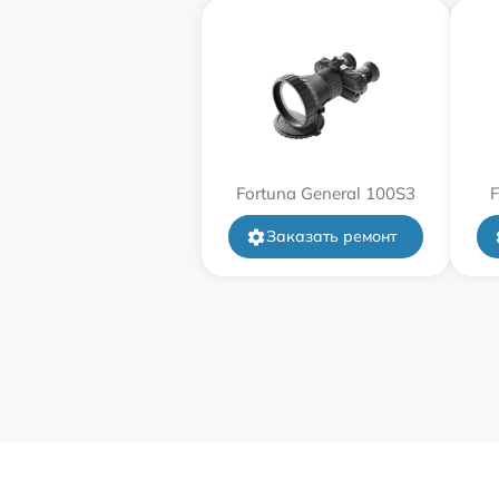
Замена дисплея (экрана)
Прошивка (Обновление ПО)
Ремонт платы управления
Fortuna General 100S3
F
(восстановление)
Заказать ремонт
Восстановление после попадания влаги
Ремонт Wi-Fi
Ремонт разъема
Ремонт капиллярной трубки