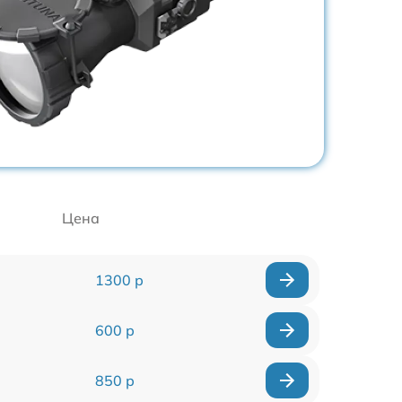
Цена
1300 р
600 р
850 р