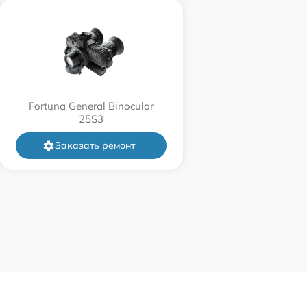
750 р
450 р
Fortuna General Binocular
750 р
25S3
Заказать ремонт
850 р
850 р
650 р
450 р