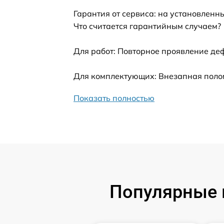
Гарантия от сервиса: на установленн
Ремонт встроенного дальнометра и
Что считается гарантийным случаем?
других устройств
Для работ: Повторное проявление де
Замена микросхемы логики
Для комплектующих: Внезапная полом
Замена ключей управления
Показать полностью
Ремонт цепи питания
Замена USB порта
Замена процессора
Популярные 
Замена аккумулятора
Замена корпуса