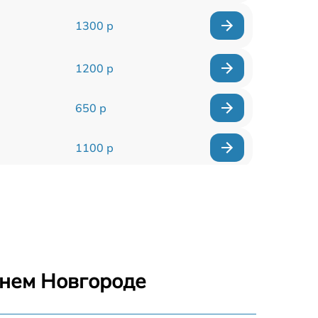
1300 р
1200 р
650 р
1100 р
850 р
2200 р
1600 р
жнем Новгороде
900 р