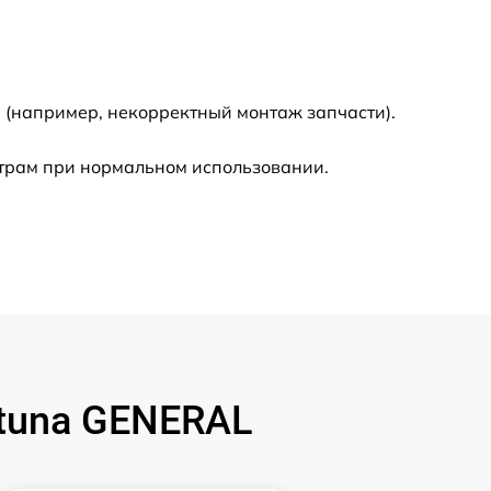
750 р
 (например, некорректный монтаж запчасти).
450 р
етрам при нормальном использовании.
590 р
1200 р
650 р
850 р
tuna GENERAL
700 р
1500 р