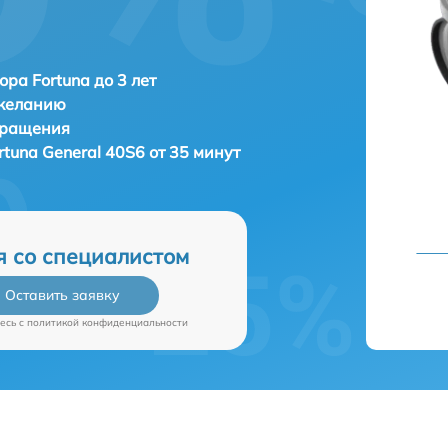
ора Fortuna до 3 лет
 желанию
бращения
rtuna General 40S6 от 35 минут
я со специалистом
Оставить заявку
есь c
политикой конфиденциальности