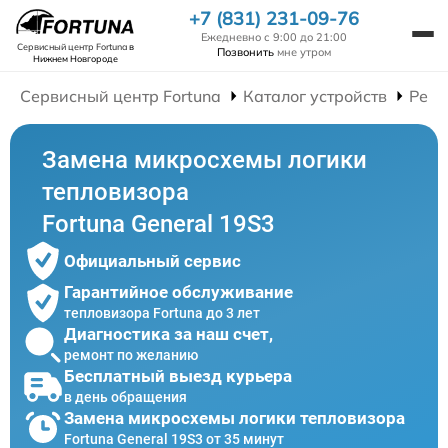
+7 (831) 231-09-76
Ежедневно с 9:00 до 21:00
Сервисный центр Fortuna
в
Позвонить
мне утром
Нижнем Новгороде
Сервисный центр Fortuna
Каталог устройств
Ремо
Замена микросхемы логики
тепловизора
Fortuna General 19S3
Официальный сервис
Гарантийное обслуживание
тепловизора Fortuna до 3 лет
Диагностика за наш счет,
ремонт по желанию
Бесплатный выезд курьера
в день обращения
Замена микросхемы логики тепловизора
Fortuna General 19S3 от 35 минут