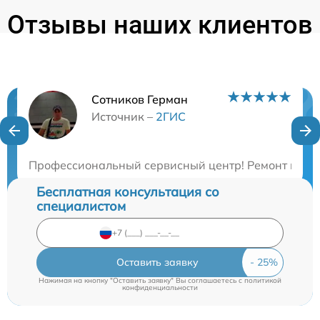
Отзывы наших клиентов
Сотников Герман
Нужна консультация?
Источник –
2ГИС
Закажите бесплатную консультацию
Профессиональный сервисный центр! Ремонт нашего
Бесплатная консультация со
специалистом
Оставить заявку
Нажимая на кнопку "Оставить заявку" Вы соглашаетесь c
политикой
конфиденциальности